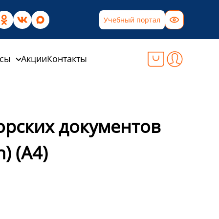
Учебный портал
рсы
Акции
Контакты
орских документов
) (A4)