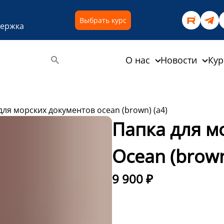
Выбрать курс
держка
О нас
Новости
Ку
для морских документов ocean (brown) (a4)
Папка для м
Ocean (brown
9 900 ₽