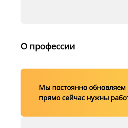
Программа повыш
иных работников с
подразделения ТБ
О профессии
непосредственно 
обеспечением ТБ о
Мы постоянно обновляем к
прямо сейчас нужны рабо