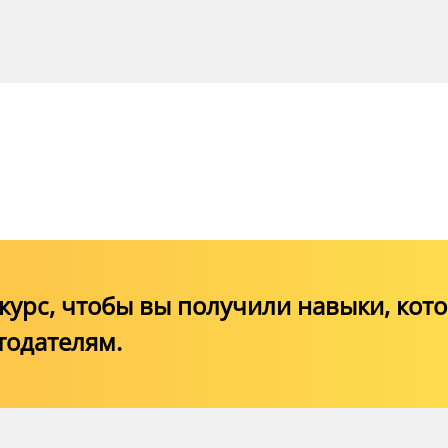
ения квалификации
убъекта ТИ,
, выполняющих работы,
связанные с
бъекта ТИ и (или) ТС
урс, чтобы вы получили навыки, кот
тодателям.