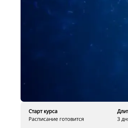
Старт курса
Дли
Расписание готовится
3 дн