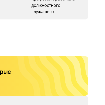
должностного
служащего
орые